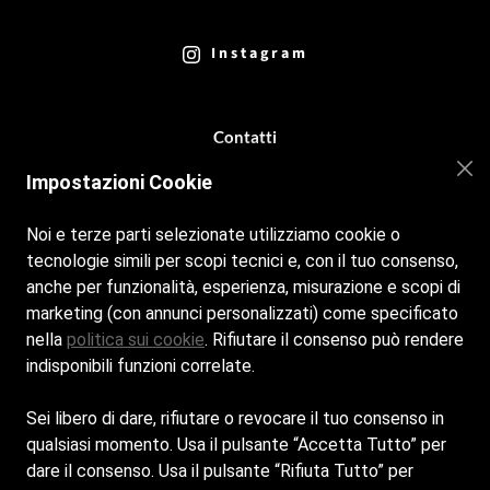
Instagram
Contatti
Impostazioni Cookie
b64marinabeach@gmail.com
+39 09311756281
Noi e terze parti selezionate utilizziamo cookie o
tecnologie simili per scopi tecnici e, con il tuo consenso,
+39
05411787704
Per prenotazioni spiaggia
anche per funzionalità, esperienza, misurazione e scopi di
marketing (con annunci personalizzati) come specificato
nella
politica sui cookie
. Rifiutare il consenso può rendere
Cookie policy
indisponibili funzioni correlate.
Privacy policy
Sei libero di dare, rifiutare o revocare il tuo consenso in
qualsiasi momento. Usa il pulsante “Accetta Tutto” per
dare il consenso. Usa il pulsante “Rifiuta Tutto” per
Rivamarina srl - Sede Legale: VIA GUIDO GOZZANO 2 -