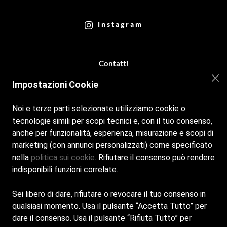
Instagram
Contatti
Impostazioni Cookie
b64marinabeach@gmail.com
+39 09311756281
Noi e terze parti selezionate utilizziamo cookie o
tecnologie simili per scopi tecnici e, con il tuo consenso,
+39
05411787704
Per prenotazioni spiaggia
anche per funzionalità, esperienza, misurazione e scopi di
marketing (con annunci personalizzati) come specificato
nella
politica sui cookie
. Rifiutare il consenso può rendere
Cookie policy
indisponibili funzioni correlate.
Privacy policy
Sei libero di dare, rifiutare o revocare il tuo consenso in
qualsiasi momento. Usa il pulsante “Accetta Tutto” per
dare il consenso. Usa il pulsante “Rifiuta Tutto” per
Rivamarina srl - Sede Legale: VIA GUIDO GOZZANO 2 -